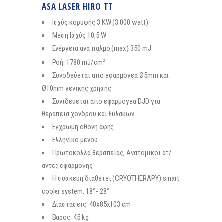
ASA LASER HIRO TT
Ισχύς κορυφής 3 KW (3.000 watt)
Μεση Ισχύς 10,5 W
Ενέργεια ανα παλμο (max) 350 mJ
Ροή: 1780 mJ/cm
2
Συνοδεύεται απο εφαρμογεα Ø5mm και
Ø10mm γενικης χρησης
Συνιδευεται απο εφαρμογεα DJD για
θεραπεια χονδρου και θυλακων
Εγχρωμη οθονη αφης
Ελληνικο μενου
Πρωτοκολλα θεραπειας, Ανατομικοι ατ/
αντες εφαρμογης
Η συσκευη διαθετει (CRYOTHERAPY) smart
cooler system: 18°- 28°
Διαστασεις: 40x85x103 cm
Βαρος: 45 kg