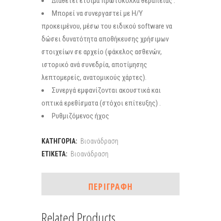
Διαθέτει έτοιμα πρωτόκολλα θεραπείας .
Μπορεί να συνεργαστεί με Η/Υ
προκειμένου, μέσω του ειδικού software να
δώσει δυνατότητα αποθήκευσης χρήσιμων
στοιχείων σε αρχείο (φάκελος ασθενών,
ιστορικό ανά συνεδρία, αποτίμησης
λεπτομερείς, ανατομικούς χάρτες).
Συνεργά εμφανίζονται ακουστικά και
οπτικά ερεθίσματα (στόχοι επίτευξης) .
Ρυθμιζόμενος ήχος
ΚΑΤΗΓΟΡΊΑ:
Βιοανάδραση
ΕΤΙΚΈΤΑ:
Βιοανάδραση
ΠΕΡΙΓΡΑΦΉ
Related Products