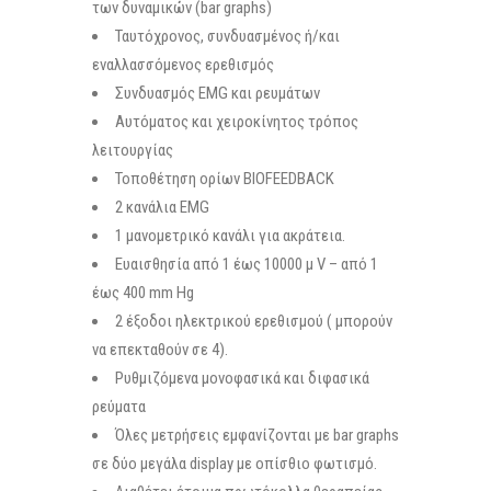
των δυναμικών (bar graphs)
Ταυτόχρονος, συνδυασμένος ή/και
εναλλασσόμενος ερεθισμός
Συνδυασμός EMG και ρευμάτων
Αυτόματος και χειροκίνητος τρόπος
λειτουργίας
Τοποθέτηση ορίων BIOFEEDBACK
2 κανάλια EMG
1 μανομετρικό κανάλι για ακράτεια.
Ευαισθησία από 1 έως 10000 μ V – από 1
έως 400 mm Hg
2 έξοδοι ηλεκτρικού ερεθισμού ( μπορούν
να επεκταθούν σε 4).
Ρυθμιζόμενα μονοφασικά και διφασικά
ρεύματα
Όλες μετρήσεις εμφανίζονται με bar graphs
σε δύο μεγάλα display με οπίσθιο φωτισμό.